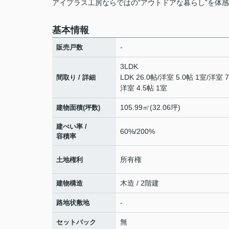
アイプラス工房ならではの”アウトドアな暮らし”を体
基本情報
-
販売戸数
3LDK
LDK 26.0帖
/
洋室 5.0帖 1室
/
洋室 7
間取り / 詳細
洋室 4.5帖 1室
105.99㎡(32.06坪)
建物面積(坪数)
建ぺい率 /
60%/200%
容積率
所有権
土地権利
木造 / 2階建
建物構造
-
路地状敷地
無
セットバック