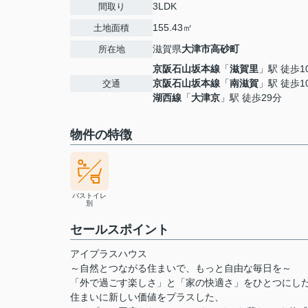
3LDK
間取り
155.43㎡
土地面積
滋賀県
大津市
高砂町
所在地
京阪石山坂本線
「
滋賀里
」駅 徒歩1
京阪石山坂本線
「
南滋賀
」駅 徒歩1
交通
湖西線
「
大津京
」駅 徒歩29分
物件の特徴
バストイレ
別
セールスポイント
アイプラスハウス
～自然とつながる住まいで、もっと自由な毎日を～
「外で過ごす楽しさ」と「家の快適さ」をひとつにし
住まいに新しい価値をプラスした、