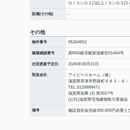
ロ / コンロ２口以上 / コンロ３口
設備(その他)
-
その他
95264652
物件番号
第R06確済建築滋建住01464号
建築確認番号
2026年08月21日
次回更新予定日
取扱会社
アイピースホーム（株）
滋賀県草津市野路町６８３－６
TEL:0120888471
滋賀県知事 (3) 第3557号
(公社)滋賀県宅地建物取引業協会
備考
施設負担金別途300,000円必要