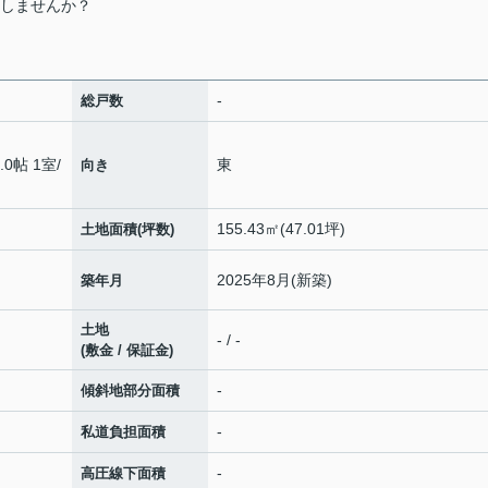
感しませんか？
-
総戸数
.0帖 1室
/
東
向き
155.43㎡(47.01坪)
土地面積(坪数)
2025年8月(新築)
築年月
土地
- / -
(敷金 / 保証金)
-
傾斜地部分面積
-
私道負担面積
-
高圧線下面積