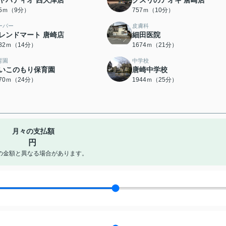
ヤハディオ 西大津店
クスリのアオキ 唐崎店
05ｍ（9分）
757ｍ（10分）
ーパー
皮膚科
レンドマート 唐崎店
細田医院
082ｍ（14分）
1674ｍ（21分）
育園
中学校
いこのもり保育園
唐崎中学校
870ｍ（24分）
1944ｍ（25分）
月々の支払額
円
の金額と異なる場合があります。