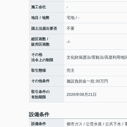
-
施工会社
宅地 / -
地目 / 地勢
不要
国土法届出要否
総区画数 /
-/-
販売区画数
その他
文化財保護法/景観法/高度利用地
法令上の制限
売主
取引態様
その他条件
施設負担金一括:30万円
取引条件の
2026年08月21日
有効期限
設備条件
設備条件
都市ガス / 公営水道 / 公共下水 /