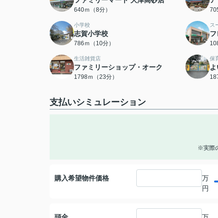
ファミリーマート 大津高砂店
ア
640ｍ（8分）
7
小学校
ス
志賀小学校
フ
786ｍ（10分）
1
生活雑貨店
保
ファミリーショップ・オーク
よ
1798ｍ（23分）
1
支払いシミュレーション
※実際
購入希望物件価格
万
円
頭金
万