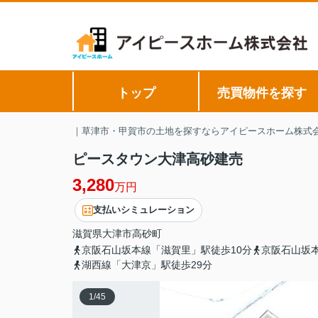
トップ
売買物件を探す
｜草津市・甲賀市の土地を探すならアイピースホーム株式
ピースタウン大津高砂建売
3,280
万円
支払いシミュレーション
滋賀県
大津市
高砂町
京阪石山坂本線「滋賀里」駅徒歩10分
京阪石山坂本
湖西線「大津京」駅徒歩29分
1
/
45