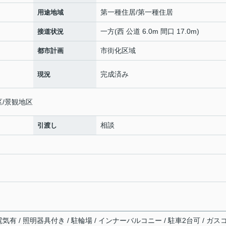
第一種住居/第一種住居
用途地域
一方(西 公道 6.0m 間口 17.0m)
接道状況
市街化区域
都市計画
完成済み
現況
区/景観地区
相談
引渡し
 電気有 / 照明器具付き / 駐輪場 / インナーバルコニー / 駐車2台可 / ガス