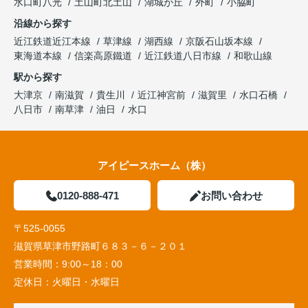
水口町八光
土山町北土山
湖城が丘
外町
小脇町
沿線から探す
近江鉄道近江本線
草津線
湖西線
京阪石山坂本線
東海道本線
信楽高原鐵道
近江鉄道八日市線
和歌山線
駅から探す
大津京
南滋賀
貴生川
近江神宮前
滋賀里
水口石橋
八日市
南草津
油日
水口
アイピースホーム（株）
0120-888-471
お問い合わせ
〒525-0055
滋賀県草津市野路町６８３－６－２０１
営業時間：
9:00～18：00
定休日：
火曜日・水曜日