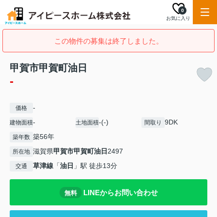
0
お気に入り
この物件の募集は終了しました。
甲賀市甲賀町油日
-
-
価格
-
-(-)
9DK
建物面積
土地面積
間取り
築56年
築年数
滋賀県
甲賀市
甲賀町油日
2497
所在地
草津線
「
油日
」駅 徒歩13分
交通
LINEからお問い合わせ
無料