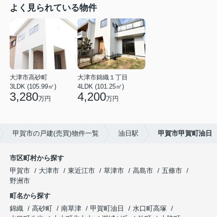
よく見られている物件
大津市高砂町
大津市錦織１丁目
3LDK (105.99㎡)
4LDK (101.25㎡)
3,280
4,200
万円
万円
甲賀市の戸建(売買)物件一覧
油日駅
甲賀市甲賀町油日
市区町村から探す
甲賀市
大津市
東近江市
草津市
高島市
五條市
野洲市
町名から探す
錦織
高砂町
南草津
甲賀町油日
水口町高塚