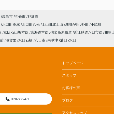
高島市
五條市
野洲市
日
水口町高塚
水口町八光
土山町北土山
湖城が丘
外町
小脇町
線
京阪石山坂本線
東海道本線
信楽高原鐵道
近江鉄道八日市線
和歌
前
滋賀里
水口石橋
八日市
南草津
油日
水口
トップページ
スタッフ
お客様の声
0120-888-471
ブログ
アクセスマップ