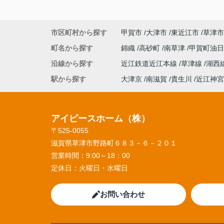
市区町村から探す
甲賀市
大津市
東近江市
草津市
町名から探す
錦織
高砂町
南草津
甲賀町油
沿線から探す
近江鉄道近江本線
草津線
湖西
駅から探す
大津京
南滋賀
貴生川
近江神宮
アイピースホーム（株）
〒525-0055
滋賀県草津市野路町６８３－６－２０１
営業時間：
9:00～18：00
定休日：
火曜日・水曜日
お問い合わせ