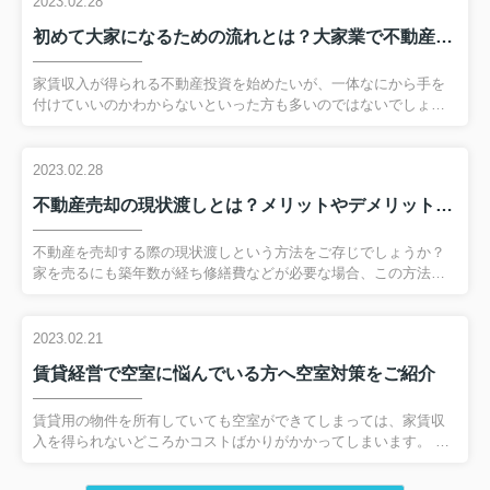
2023.02.28
初めて大家になるための流れとは？大家業で不動産投資を始めよう！
家賃収入が得られる不動産投資を始めたいが、一体なにから手を
付けていいのかわからないといった方も多いのではないでしょう
か？ そこでこの記事では初めて大家業に挑戦する方に向けて、大
家になるための流れをわかりやすくまとめています。 これから不
動産投資を検討している方は、ぜひ参考にしてください。 弊社へ
2023.02.28
のお問い合わせはこちら初めての大家業で必要な賃貸借契約まで
不動産売却の現状渡しとは？メリットやデメリットをご紹介
の流れ まず始めに投資用の不動産を手に入れることから始まりま
す。 すでに物件をお持ちの方は、リフォームや清掃の手配をしま
しょう。 人に貸せる状態の物件が準備できたら、不動産業者に依
不動産を売却する際の現状渡しという方法をご存じでしょうか？
頼し入居者の募集をします。 家賃の設定は周辺地域の相場を確
家を売るにも築年数が経ち修繕費などが必要な場合、この方法を
認...
利用してお得に売買することも可能です。 この記事では不動産の
売却を検討している方に向けて、現状渡しのメリット、デメリッ
トをご紹介いたします。 弊社へのお問い合わせはこちら不動産を
2023.02.21
売却するときの現状渡しとは? 現状渡しとは名前の通り、現状のま
賃貸経営で空室に悩んでいる方へ空室対策をご紹介
ま不動産を売りに出すことを言います。 現状のままといっても告
知義務が発生するため、傷や破損については買主にきちんと伝え
なければなりません。 たとえば壁紙の汚れや剥がれ、給湯器の故
賃貸用の物件を所有していても空室ができてしまっては、家賃収
障、外壁のヒビや亀裂、雨漏りなどは告知する必要がありま
入を得られないどころかコストばかりがかかってしまいます。 こ
す。...
のようなときにどうすれば入居者を見つけられるのか悩んでいる
方もいることでしょう。 そこでこちらの記事では賃貸経営で空室