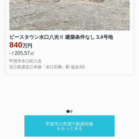
ピースタウン水口八光Ⅱ 建築条件なし 3,4号地
840
万円
- / 205.57㎡
甲賀市水口町八光
近江鉄道近江本線「水口石橋」駅 徒歩3分
甲賀市の売買不動産特集
をもっと見る