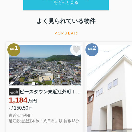
をもっと見る
よく見られている物件
POPULAR
1
2
No.
No.
ピースタウン東近江外町Ⅰ 1~21
売地
1,184
万円
- / 150.50㎡
東近江市外町
近江鉄道近江本線「八日市」駅 徒歩18分