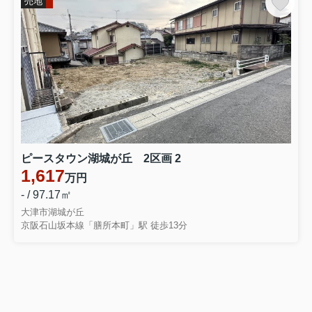
売地
＼【残1区画！PT野洲市三宅】
／//www.instagram.com/p/DRtxDrAD8d5/?
utm_source=ig_web_copy_link&igsh=MzRlODBiNWFlZA==...
2025.11.28
【11/28】Instagram更新しました！
＼はじめての家探しでも安心！ご契約までの流れを紹介
します✨／//www.instagram.com/p/DRmJ0VjD-oZ/?
utm_source=ig_web_copy_link&igsh=MzRlODBiNWFlZA==...
ピースタウン湖城が丘 2区画 2
1,617
万円
- / 97.17㎡
大津市湖城が丘
京阪石山坂本線「膳所本町」駅 徒歩13分