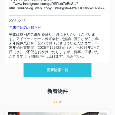
／//www.instagram.com/p/DSRub7eEsSh/?
utm_source=ig_web_copy_link&igsh=MzRlODBiNWFlZA==...
2025.12.15
年末年始のお知らせ
平素は格別のご高配を賜り、誠にありがとうございま
す。アイピースホーム株式会社では誠に勝手ながら、年
末年始休業日を下記のとおりとさせていただきます。年
末年始休業期間：2025年12月23日（火）～2026年1月7
日（水）ご不便をおかけいたしますが、何卒ご了承いた
だきますようお願い申し上げます。※お問い...
2025.12.04
更新情報一覧
【12/4】Instagram更新しました！
＼冬は家の“本当の住み心地”がわかる季節❄️
／//www.instagram.com/p/DR1fe-WD5I8/?
新着物件
utm_source=ig_web_copy_link&igsh=MzRlODBiNWFlZA==...
NEW
2025.12.01
【12/1】Instagram更新しました！