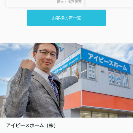
っていただき、解体費用も安く抑え思
また、親しみやすいお
担当：成宮慶亮
いの外の高値で不動産の売却が滞りな
かったです。
く出来ましたことを感謝致しておりま
いつもありがとうござ
お客様の声一覧
す。
今後の御社のご発展を祈念しておりま
す。ありがとうございました。
アイピースホーム（株）