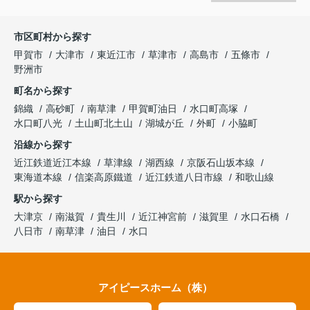
市区町村から探す
甲賀市
大津市
東近江市
草津市
高島市
五條市
野洲市
町名から探す
錦織
高砂町
南草津
甲賀町油日
水口町高塚
水口町八光
土山町北土山
湖城が丘
外町
小脇町
沿線から探す
近江鉄道近江本線
草津線
湖西線
京阪石山坂本線
東海道本線
信楽高原鐵道
近江鉄道八日市線
和歌山線
駅から探す
大津京
南滋賀
貴生川
近江神宮前
滋賀里
水口石橋
八日市
南草津
油日
水口
アイピースホーム（株）