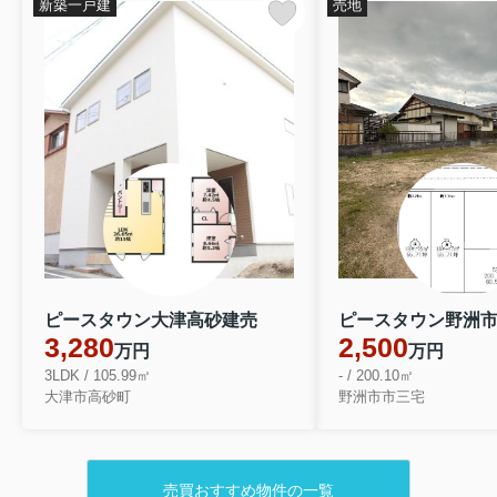
新築一戸建
売地
ピースタウン大津高砂建売
3,280
2,500
万円
万円
3LDK / 105.99㎡
- / 200.10㎡
大津市高砂町
野洲市市三宅
売買おすすめ物件の一覧