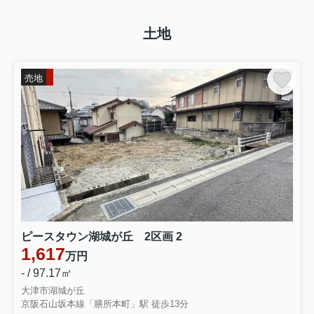
土地
売地
ピースタウン湖城が丘 2区画 2
1,617
万円
- / 97.17㎡
大津市湖城が丘
京阪石山坂本線「膳所本町」駅 徒歩13分