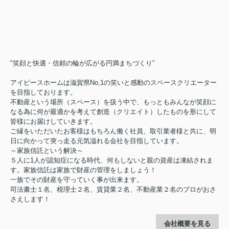
"笑顔と快適・信頼の輪が広がる円満まちづくり”
アイピースホームは滋賀県No,1の笑いと感動のスペースクリエーター
を目指しております。
不動産という場所（スペース）を扱う中で、もっともみんなが笑顔に
なる為に何が最適かを考えて創造（クリエイト）したものを形にして
皆様にお届けしていきます。
ご縁をいただいたお客様はもちろん働く社員、取引業者様と共に、明
日に向かって突っ走る元気溢れる会社を目指しています。
～家族信託という解決～
５人に1人が認知症になる時代、何もしないと親の資産は凍結されま
す。家族信託は家族で財産の管理をしましょう！
一族でその財産を守っていく事が出来ます。
司法書士１名、税理士２名、賃貸業２名、不動産業２名のプロがおさ
さえします！
会社概要を見る