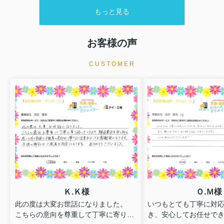
に悩んでいる方へ向けて、第一印象を良くする、付加価値をつけ
もっと見る
る、条件変更をするという3種類の空室対策を紹介します。 弊社へ
のお問い合わせはこちら賃貸経営において物件の第一印象を良く
する空室対策 賃貸経営では、物件の第一印象を良くし、部屋探し
お客様の声
に来たお客さまに魅力を感じてもらうことが大切です。 第一印象
を良くする方法のひとつが、マイソクすなわち募集のための図面
の...
CUSTOMER
Ｋ.Ｋ様
Ｏ.Ｍ様
此の度は大変お世話になりました。
いつもとても丁寧に対
こちらの意向を尊重して丁寧に寄り添
き、安心してお任せで