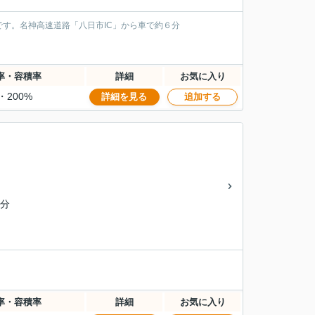
す。名神高速道路「八日市IC」から車で約６分
率・容積率
詳細
お気に入り
・200%
詳細を見る
追加する
3分
率・容積率
詳細
お気に入り