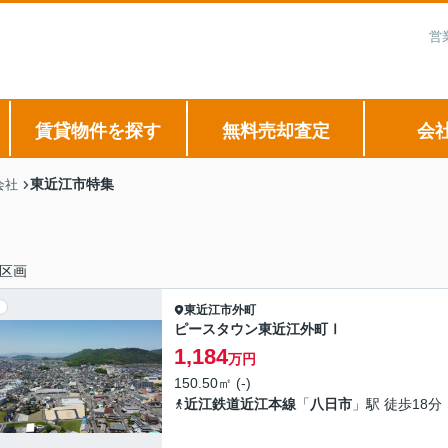
営
賃貸物件を探す
無料売却査定
会
東近江市特集
会社
区画
東近江市
外町
ピースタウン東近江外町Ⅰ
1,184
万円
150.50㎡ (-)
近江鉄道近江本線
「
八日市
」駅 徒歩18分