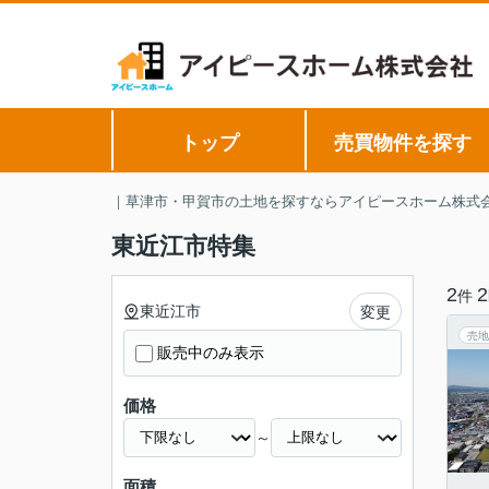
トップ
売買物件を探す
｜草津市・甲賀市の土地を探すならアイピースホーム株式
東近江市特集
2
2
件
東近江市
変更
売地
販売中のみ表示
価格
～
面積