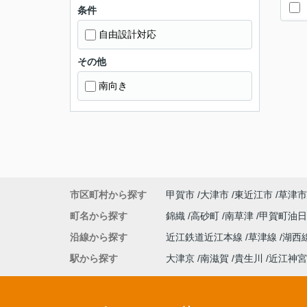
条件
自由設計対応
その他
南向き
市区町村から探す
甲賀市
大津市
東近江市
草津市
町名から探す
錦織
高砂町
南草津
甲賀町油
沿線から探す
近江鉄道近江本線
草津線
湖西
駅から探す
大津京
南滋賀
貴生川
近江神宮