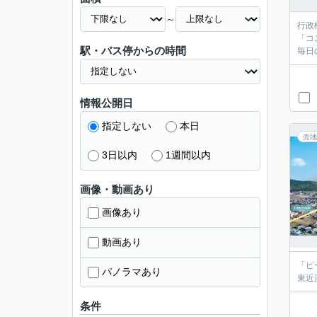
～
行政
「コ
駅・バス停からの時間
毎日
情報公開日
指定しない
本日
売地
3日以内
1週間以内
画像・動画あり
画像あり
動画あり
「ピ
パノラマあり
東近
条件