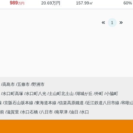
989
20.69万円
157.99㎡
60%
万円
1
高島市
五條市
野洲市
日
水口町高塚
水口町八光
土山町北土山
湖城が丘
外町
小脇町
線
京阪石山坂本線
東海道本線
信楽高原鐵道
近江鉄道八日市線
和歌
前
滋賀里
水口石橋
八日市
南草津
油日
水口