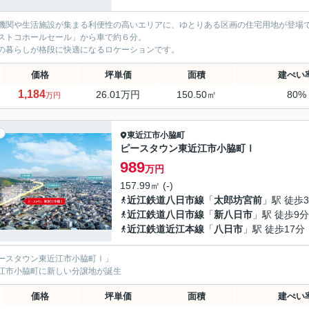
機関や生活施設が集まる利便性の高いエリアに、ゆとりある区画の住宅用地が登場で
ストコホールセール」から車で約６分。
の暮らしが格段に快適になるロケーションです。
価格
坪単価
面積
建ぺい
1,184
26.01万円
150.50㎡
80%
万円
東近江市
小脇町
ピースタウン東近江市小脇町Ⅰ
989
万円
157.99㎡ (-)
近江鉄道八日市線
「
太郎坊宮前
」駅 徒歩
近江鉄道八日市線
「
新八日市
」駅 徒歩9分
近江鉄道近江本線
「
八日市
」駅 徒歩17分
ースタウン東近江市小脇町Ⅰ」
江市小脇町に新しい分譲地が誕生
価格
坪単価
面積
建ぺい