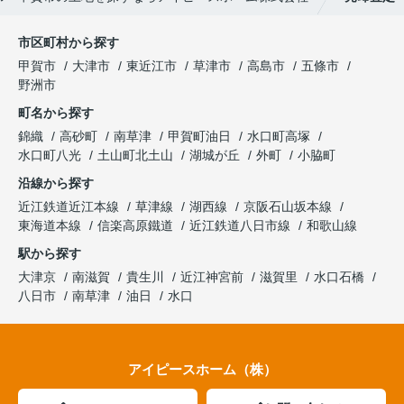
市区町村から探す
甲賀市
大津市
東近江市
草津市
高島市
五條市
野洲市
町名から探す
錦織
高砂町
南草津
甲賀町油日
水口町高塚
水口町八光
土山町北土山
湖城が丘
外町
小脇町
沿線から探す
近江鉄道近江本線
草津線
湖西線
京阪石山坂本線
東海道本線
信楽高原鐵道
近江鉄道八日市線
和歌山線
駅から探す
大津京
南滋賀
貴生川
近江神宮前
滋賀里
水口石橋
八日市
南草津
油日
水口
アイピースホーム（株）