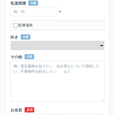
私道面積
任意
㎡
駐車場有
向き
任意
その他
任意
お名前
必須