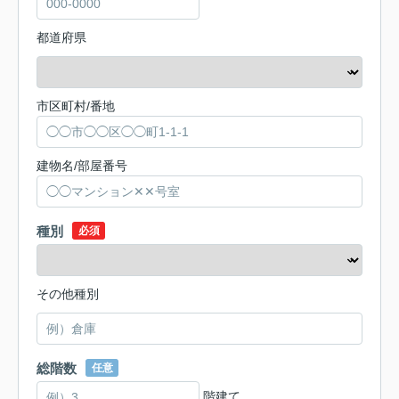
都道府県
市区町村/番地
建物名/部屋番号
種別
必須
その他種別
総階数
任意
階建て