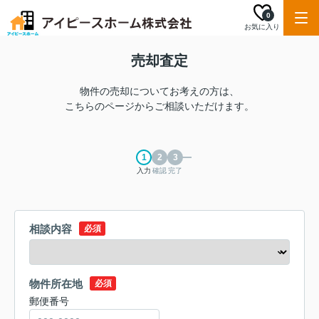
0
お気に入り
売却査定
物件の売却についてお考えの方は、
こちらのページからご相談いただけます。
入力
確認
完了
相談内容
必須
物件所在地
必須
郵便番号