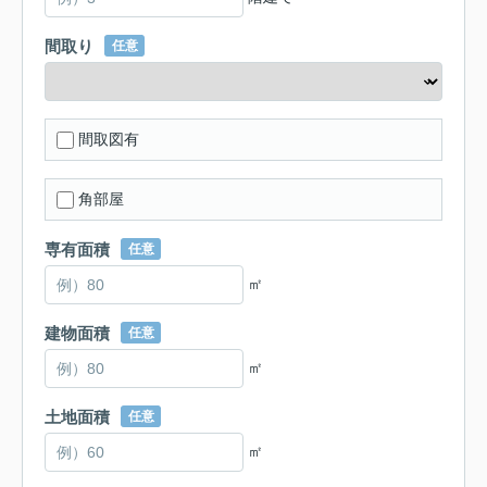
間取り
任意
間取図有
角部屋
専有面積
任意
㎡
建物面積
任意
㎡
土地面積
任意
㎡