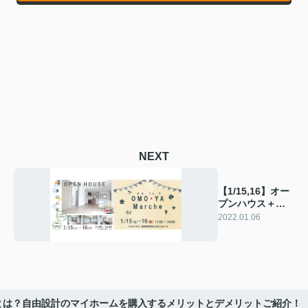
NEXT
【1/15,16】オー
プンハウス＋マ
ルシェ開催 @甲
2022.01.06
賀市水口町
とは？自由設計のマイホームを購入するメリットとデメリットご紹介！