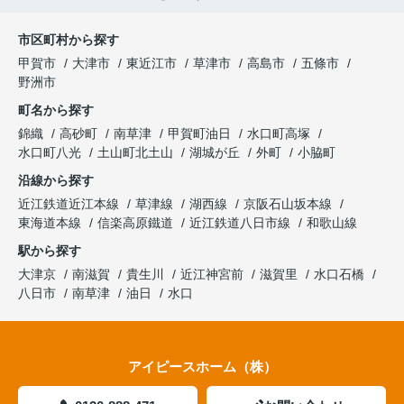
市区町村から探す
甲賀市
大津市
東近江市
草津市
高島市
五條市
野洲市
町名から探す
錦織
高砂町
南草津
甲賀町油日
水口町高塚
水口町八光
土山町北土山
湖城が丘
外町
小脇町
沿線から探す
近江鉄道近江本線
草津線
湖西線
京阪石山坂本線
東海道本線
信楽高原鐵道
近江鉄道八日市線
和歌山線
駅から探す
大津京
南滋賀
貴生川
近江神宮前
滋賀里
水口石橋
八日市
南草津
油日
水口
アイピースホーム（株）