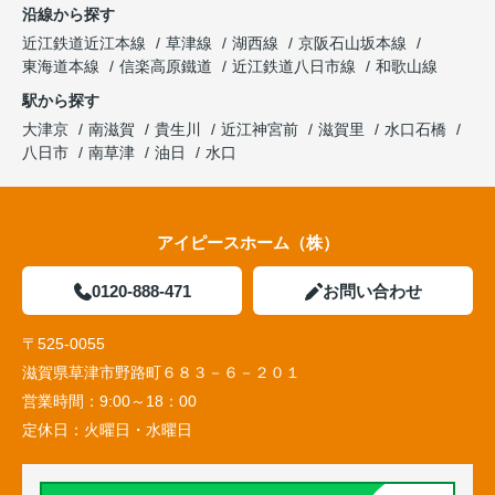
沿線から探す
近江鉄道近江本線
草津線
湖西線
京阪石山坂本線
東海道本線
信楽高原鐵道
近江鉄道八日市線
和歌山線
駅から探す
大津京
南滋賀
貴生川
近江神宮前
滋賀里
水口石橋
八日市
南草津
油日
水口
アイピースホーム（株）
0120-888-471
お問い合わせ
〒525-0055
滋賀県草津市野路町６８３－６－２０１
営業時間：
9:00～18：00
定休日：
火曜日・水曜日