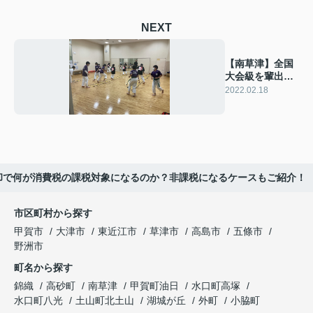
NEXT
【南草津】全国
大会級を輩出す
る空手教室にい
2022.02.18
ってみた
却で何が消費税の課税対象になるのか？非課税になるケースもご紹介！
市区町村から探す
甲賀市
大津市
東近江市
草津市
高島市
五條市
野洲市
町名から探す
錦織
高砂町
南草津
甲賀町油日
水口町高塚
水口町八光
土山町北土山
湖城が丘
外町
小脇町