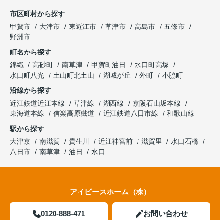
市区町村から探す
甲賀市
大津市
東近江市
草津市
高島市
五條市
野洲市
町名から探す
錦織
高砂町
南草津
甲賀町油日
水口町高塚
水口町八光
土山町北土山
湖城が丘
外町
小脇町
沿線から探す
近江鉄道近江本線
草津線
湖西線
京阪石山坂本線
東海道本線
信楽高原鐵道
近江鉄道八日市線
和歌山線
駅から探す
大津京
南滋賀
貴生川
近江神宮前
滋賀里
水口石橋
八日市
南草津
油日
水口
アイピースホーム（株）
0120-888-471
お問い合わせ