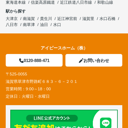
東海道本線
信楽高原鐵道
近江鉄道八日市線
和歌山線
駅から探す
大津京
南滋賀
貴生川
近江神宮前
滋賀里
水口石橋
八日市
南草津
油日
水口
アイピースホーム（株）
0120-888-471
お問い合わせ
〒525-0055
滋賀県草津市野路町６８３－６－２０１
営業時間：
9:00～18：00
定休日：
火曜日・水曜日