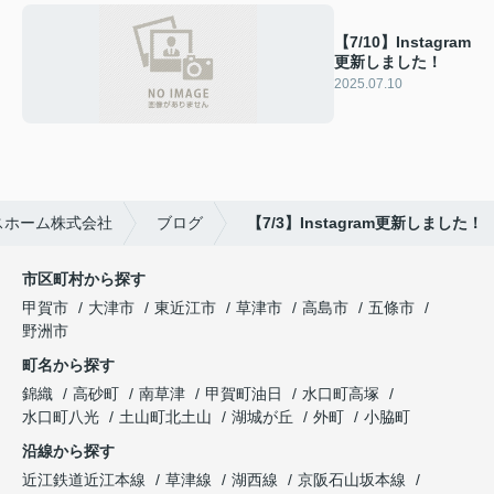
【7/10】Instagram
更新しました！
2025.07.10
スホーム株式会社
ブログ
【7/3】Instagram更新しました！
市区町村から探す
甲賀市
大津市
東近江市
草津市
高島市
五條市
野洲市
町名から探す
錦織
高砂町
南草津
甲賀町油日
水口町高塚
水口町八光
土山町北土山
湖城が丘
外町
小脇町
沿線から探す
近江鉄道近江本線
草津線
湖西線
京阪石山坂本線