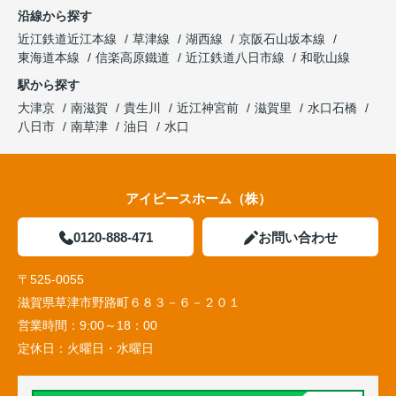
沿線から探す
近江鉄道近江本線
草津線
湖西線
京阪石山坂本線
東海道本線
信楽高原鐵道
近江鉄道八日市線
和歌山線
駅から探す
大津京
南滋賀
貴生川
近江神宮前
滋賀里
水口石橋
八日市
南草津
油日
水口
アイピースホーム（株）
0120-888-471
お問い合わせ
〒525-0055
滋賀県草津市野路町６８３－６－２０１
営業時間：
9:00～18：00
定休日：
火曜日・水曜日