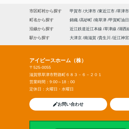
市区町村から探す
甲賀市
大津市
東近江市
草津市
町名から探す
錦織
高砂町
南草津
甲賀町油
沿線から探す
近江鉄道近江本線
草津線
湖西
駅から探す
大津京
南滋賀
貴生川
近江神宮
アイピースホーム（株）
〒525-0055
滋賀県草津市野路町６８３－６－２０１
営業時間：
9:00～18：00
定休日：
火曜日・水曜日
お問い合わせ