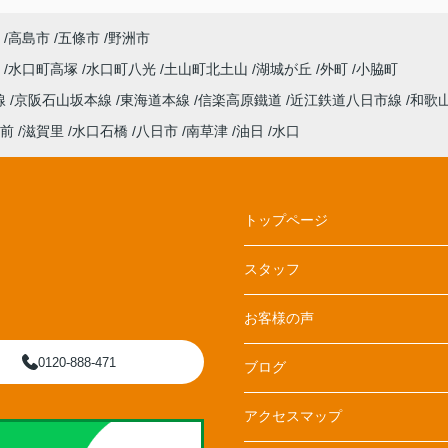
高島市
五條市
野洲市
日
水口町高塚
水口町八光
土山町北土山
湖城が丘
外町
小脇町
線
京阪石山坂本線
東海道本線
信楽高原鐵道
近江鉄道八日市線
和歌
前
滋賀里
水口石橋
八日市
南草津
油日
水口
トップページ
スタッフ
お客様の声
0120-888-471
ブログ
アクセスマップ