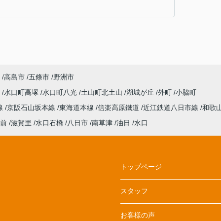
高島市
五條市
野洲市
日
水口町高塚
水口町八光
土山町北土山
湖城が丘
外町
小脇町
線
京阪石山坂本線
東海道本線
信楽高原鐵道
近江鉄道八日市線
和歌
前
滋賀里
水口石橋
八日市
南草津
油日
水口
トップページ
スタッフ
お客様の声