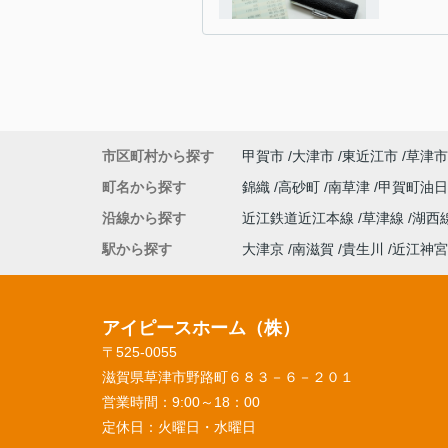
市区町村から探す
甲賀市
大津市
東近江市
草津市
町名から探す
錦織
高砂町
南草津
甲賀町油
沿線から探す
近江鉄道近江本線
草津線
湖西
駅から探す
大津京
南滋賀
貴生川
近江神宮
アイピースホーム（株）
〒525-0055
滋賀県草津市野路町６８３－６－２０１
営業時間：
9:00～18：00
定休日：
火曜日・水曜日