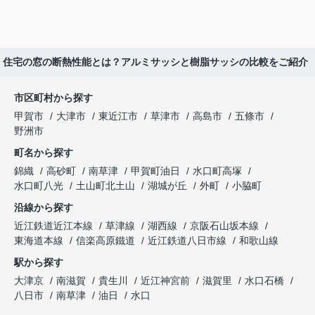
住宅の窓の断熱性能とは？アルミサッシと樹脂サッシの比較をご紹介
市区町村から探す
甲賀市
大津市
東近江市
草津市
高島市
五條市
野洲市
町名から探す
錦織
高砂町
南草津
甲賀町油日
水口町高塚
水口町八光
土山町北土山
湖城が丘
外町
小脇町
沿線から探す
近江鉄道近江本線
草津線
湖西線
京阪石山坂本線
東海道本線
信楽高原鐵道
近江鉄道八日市線
和歌山線
駅から探す
大津京
南滋賀
貴生川
近江神宮前
滋賀里
水口石橋
八日市
南草津
油日
水口