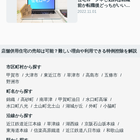
前か転職後どっちがいい？
返済中に転職した際の対応
2022.11.01
店舗併用住宅の売却は可能？難しい理由や利用できる特例控除を解説
市区町村から探す
甲賀市
大津市
東近江市
草津市
高島市
五條市
野洲市
町名から探す
錦織
高砂町
南草津
甲賀町油日
水口町高塚
水口町八光
土山町北土山
湖城が丘
外町
小脇町
沿線から探す
近江鉄道近江本線
草津線
湖西線
京阪石山坂本線
東海道本線
信楽高原鐵道
近江鉄道八日市線
和歌山線
駅から探す