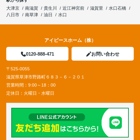
大津京
南滋賀
貴生川
近江神宮前
滋賀里
水口石橋
八日市
南草津
油日
水口
アイピースホーム（株）
0120-888-471
お問い合わせ
〒525-0055
滋賀県草津市野路町６８３－６－２０１
営業時間：
9:00～18：00
定休日：
火曜日・水曜日