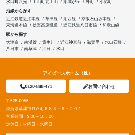
水口町八光
土山町北土山
湖城が丘
外町
小脇町
沿線から探す
近江鉄道近江本線
草津線
湖西線
京阪石山坂本線
東海道本線
信楽高原鐵道
近江鉄道八日市線
和歌山線
駅から探す
大津京
南滋賀
貴生川
近江神宮前
滋賀里
水口石橋
八日市
南草津
油日
水口
アイピースホーム（株）
0120-888-471
お問い合わせ
〒525-0055
滋賀県草津市野路町６８３－６－２０１
営業時間：
9:00～18：00
定休日：
火曜日・水曜日