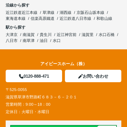
沿線から探す
近江鉄道近江本線
草津線
湖西線
京阪石山坂本線
東海道本線
信楽高原鐵道
近江鉄道八日市線
和歌山線
駅から探す
大津京
南滋賀
貴生川
近江神宮前
滋賀里
水口石橋
八日市
南草津
油日
水口
アイピースホーム（株）
0120-888-471
お問い合わせ
〒525-0055
滋賀県草津市野路町６８３－６－２０１
営業時間：
9:00～18：00
定休日：
火曜日・水曜日